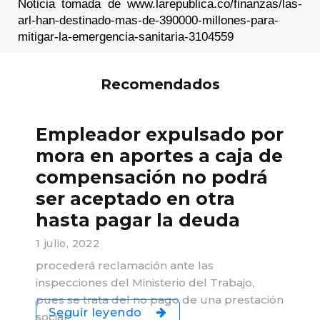
Noticia tomada de www.larepublica.co/finanzas/las-
arl-han-destinado-mas-de-390000-millones-para-
mitigar-la-emergencia-sanitaria-3104559
Recomendados
Empleador expulsado por
mora en aportes a caja de
compensación no podrá
ser aceptado en otra
hasta pagar la deuda
1 julio, 2022
procederá reclamación ante las
inspecciones del Ministerio del Trabajo,
pues se trata del no pago de una prestación
Seguir leyendo
social