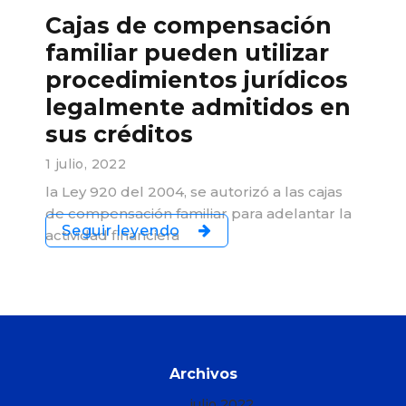
Cajas de compensación
familiar pueden utilizar
procedimientos jurídicos
legalmente admitidos en
sus créditos
1 julio, 2022
la Ley 920 del 2004, se autorizó a las cajas
de compensación familiar para adelantar la
Seguir leyendo
actividad financiera
Archivos
julio 2022