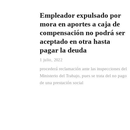
Empleador expulsado por
mora en aportes a caja de
compensación no podrá ser
aceptado en otra hasta
pagar la deuda
1 julio, 2022
procederá reclamación ante las inspecciones del
Ministerio del Trabajo, pues se trata del no pago
de una prestación social