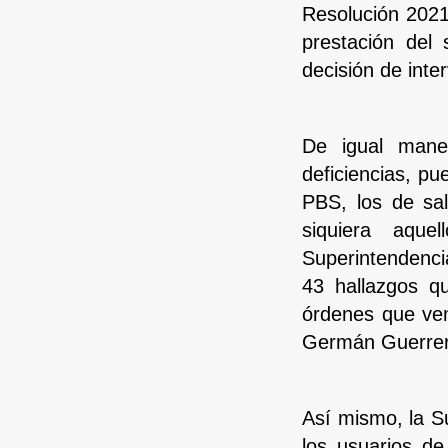
Resolución 2021
prestación del
decisión de inte
De igual maner
deficiencias, p
PBS, los de sal
siquiera aque
Superintendenc
43 hallazgos q
órdenes que ve
Germán Guerrer
Así mismo, la S
los usuarios de