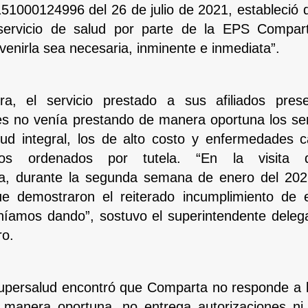
51000124996 del 26 de julio de 2021, estableció qu
 servicio de salud por parte de la EPS Compar
rvenirla sea necesaria, inminente e inmediata”.
a, el servicio prestado a sus afiliados prese
ues no venía prestando de manera oportuna los se
ud integral, los de alto costo y enfermedades ca
llos ordenados por tutela. “En la visita 
ia, durante la segunda semana de enero del 202
ue demostraron el reiterado incumplimiento de 
níamos dando”, sostuvo el superintendente deleg
o.
upersalud encontró que Comparta no responde a l
 manera oportuna, no entrega autorizaciones ni 