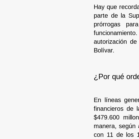
Hay que recorda
parte de la Sup
prórrogas par
funcionamiento.
autorización d
Bolívar.
¿Por qué ord
En líneas gene
financieros de
$479.600 millo
manera, según a
con 11 de los 1