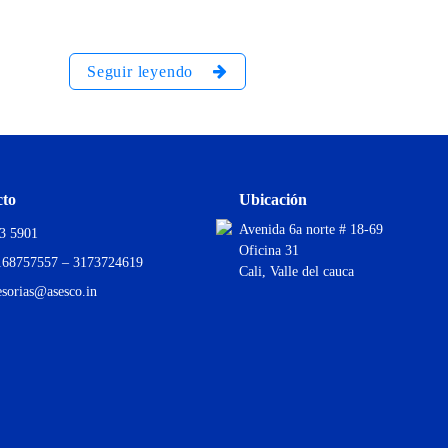
Seguir leyendo
cto
Ubicación
Avenida 6a norte # 18-69
3 5901
Oficina 31
168757557 – 3173724619
Cali, Valle del cauca
esorias@asesco.in