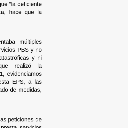
e “la deficiente
ta, hace que la
ntaba múltiples
rvicios PBS y no
tastróficas y ni
que realizó la
1, evidenciamos
esta EPS, a las
ado de medidas,
as peticiones de
presta servicios