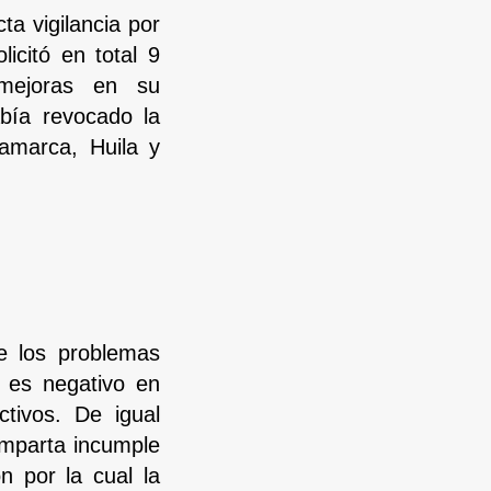
a vigilancia por
icitó en total 9
 mejoras en su
abía revocado la
amarca, Huila y
e los problemas
 es negativo en
tivos. De igual
omparta incumple
n por la cual la