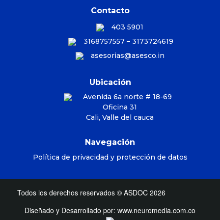
Contacto
403 5901
3168757557 – 3173724619
asesorias@asesco.in
Ubicación
Avenida 6a norte # 18-69
Oficina 31
Cali, Valle del cauca
Navegación
Política de privacidad y protección de datos
Todos los derechos reservados ©
ASDOC
2026
Diseñado y Desarrollado por:
www.neuromedia.com.co